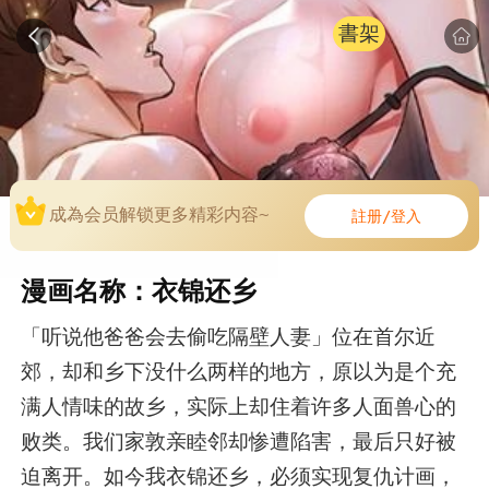
書架
成為会员解锁更多精彩内容~
註册/登入
漫画名称：衣锦还乡
「听说他爸爸会去偷吃隔壁人妻」位在首尔近
郊，却和乡下没什么两样的地方，原以为是个充
满人情味的故乡，实际上却住着许多人面兽心的
败类。我们家敦亲睦邻却惨遭陷害，最后只好被
迫离开。如今我衣锦还乡，必须实现复仇计画，