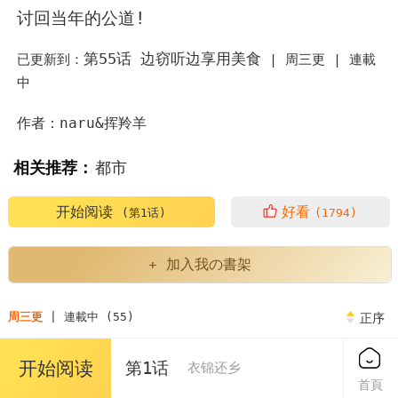
讨回当年的公道!
第55话 边窃听边享用美食
已更新到：
|
周三更 |
連載
中
作者：naru&挥羚羊
相关推荐：
都市
开始阅读
好看
(第1话)
(1794)
+ 加入我の書架
周三更
| 連載中 (55)
正序
开始阅读
第1话
衣锦还乡
第1话 返乡的游子
58阅币
首頁
2025/09/02